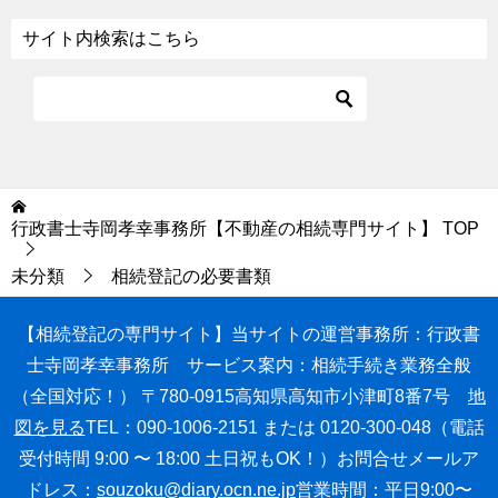
サイト内検索はこちら
行政書士寺岡孝幸事務所【不動産の相続専門サイト】
TOP
未分類
相続登記の必要書類
【相続登記の専門サイト】
当サイトの運営事務所：行政書
士寺岡孝幸事務所
サービス案内：相続手続き業務全般
（全国対応！）
〒780-0915高知県高知市小津町8番7号
地
図を見る
TEL：090-1006-2151 または 0120-300-048
（電話
受付時間 9:00 〜 18:00 土日祝もOK！）
お問合せメールア
ドレス：
souzoku@diary.ocn.ne.jp
営業時間：平日9:00〜